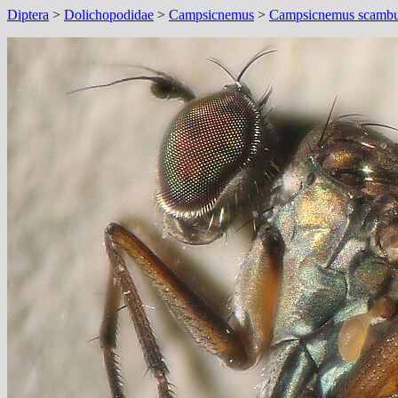
Diptera
>
Dolichopodidae
>
Campsicnemus
>
Campsicnemus scamb