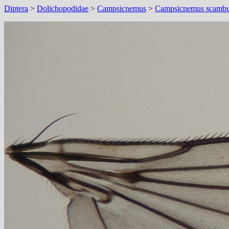
Diptera
>
Dolichopodidae
>
Campsicnemus
>
Campsicnemus scamb