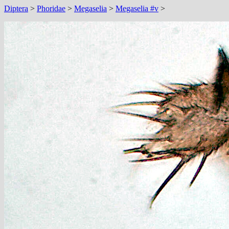
Diptera
>
Phoridae
>
Megaselia
>
Megaselia #v
>