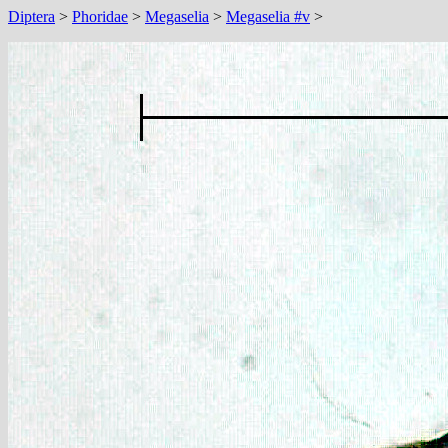
Diptera
>
Phoridae
>
Megaselia
>
Megaselia #v
>