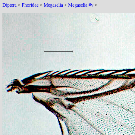
Diptera
>
Phoridae
>
Megaselia
>
Megaselia #v
>