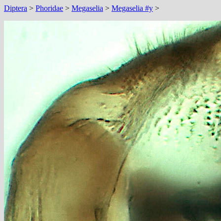
Diptera
>
Phoridae
>
Megaselia
>
Megaselia #y
>